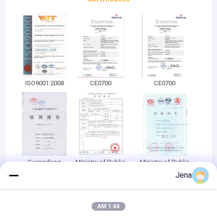
ISO9001:2008
CE0700
CE0700
Guangdong
Ministry of Public
Ministry of Public
Occupational
Security Safety
Security Safety
Jena
Health Test Report
and Police
and Police
Electronic
Electronic
Products Quality
Products Quality
Inspection Report
Inspection Report
1:44 AM