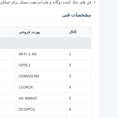
فن های خنک کننده دوگانه و طراحی هیت سینک برای عملکرد
مشخصات فنی
کانال
پورت خروجی
Wi-Fi 2.4G
1
GPSL1
2
CDMA/GSM
3
LOJACK
4
4G WiMAX
5
DCS/PCS
6