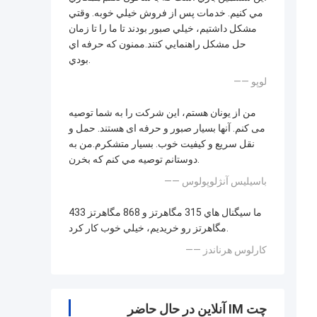
مي كنيم. خدمات پس از فروش خيلي خوبه. وقتي
مشكل داشتيم، خيلي صبور بودند تا ما را تا زمان
حل مشكل راهنمايي كنند.ممنون که حرفه اي
بودي.
—— لوپو
من از یونان هستم، این شرکت را به شما توصیه
می کنم. آنها بسیار صبور و حرفه ای هستند. حمل و
نقل سریع و کیفیت خوب. بسیار متشکرم.من به
دوستانم توصیه مي کنم که بخرن.
—— باسیلیس آنژلوپولوس
ما سيگنال هاي 315 مگاهرتز و 868 مگاهرتز 433
مگاهرتز رو خريديم، خيلي خوب کار کرد.
—— کارلوس هرناندز
چت IM آنلاین در حال حاضر