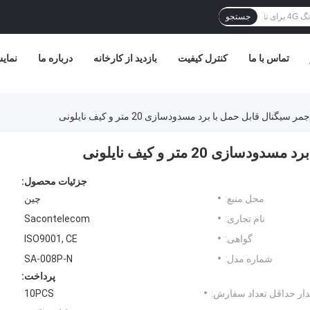
جستجو
تماس با ما
کنترل کیفیت
بازدید از کارخانه
درباره ما
نمای
جزئیات محصول:
محل منبع:
چین
نام تجاری:
Sacontelecom
گواهی:
ISO9001, CE
شماره مدل:
SA-008P-N
پرداخت:
ار حداقل تعداد سفارش:
10PCS