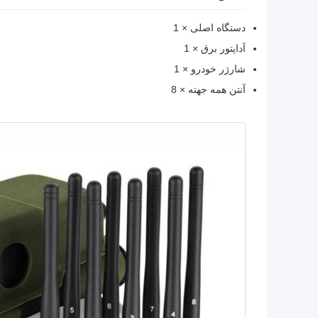
دستگاه اصلی × 1
آداپتور برق × 1
شارژر خودرو × 1
آنتن همه جهته × 8