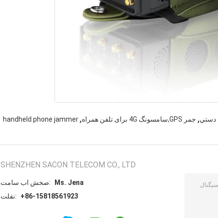
,
,
جمر GPS,سامسونگ 4G برای تلفن همراه
handheld phone jammer
SHENZHEN SACON TELECOM CO., LTD
Ms. Jena
تماس با شخص:
+86-15818561923
تلفن: