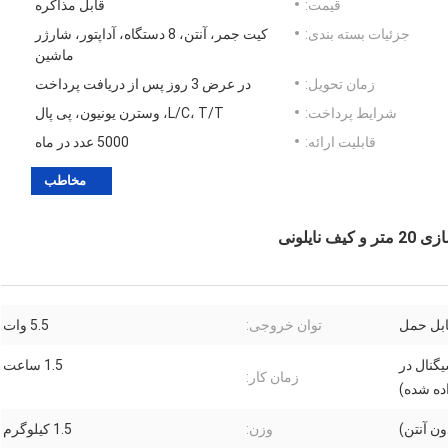
قیمت:
قابل مذاکره
جزئیات بسته بندی:
کیت جمر، آنتن، 8 دستگاه، آداپتور، شارژر
ماشین
زمان تحویل:
در عرض 3 روز پس از دریافت پرداخت
شرایط پرداخت:
L/C، T/T، وسترن یونیون، پی پال
قابلیت ارائه:
5000 عدد در ماه
مخاطب
بل حمل
توان خروجی:
5.5 وات
سیگنال در
1.5 ساعت
زمان کار:
ده شده)
وزن:
1.5 کیلوگرم