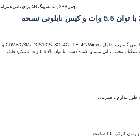
جمر GPS
,
سامسونگ 4G برای تلفن همراه
8 آنتن مسدود کننده سیگنال 3G 4G با توان 5.5 وات و کیس نایلونی نسخه
مسدود کننده قدرتمند و قابل حمل Lojack دارای پوشش فرکانسی گسترده شامل CDMA/GSM، DCS/PCS، 3G، 4G LTE، 4G Wimax و
Lojack است. با برد مسدود کنندگی تا 20 متر (بسته به قدرت سیگنال محلی)، این مسدود کننده دستی با توان بالا 5.5 وات عملکرد قابل
 طور مداوم یا همزمان