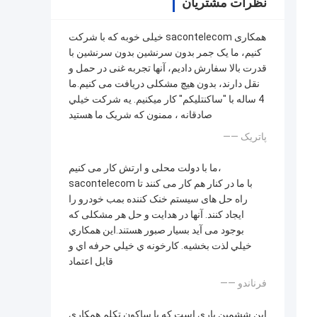
نظرات مشتریان
خیلی خوبه که با شرکت sacontelecom همکاری
کنیم، ما یک جمر بدون سرنشین بدون سرنشین با
قدرت بالا سفارش دادیم، آنها تجربه غنی در حمل و
نقل دارند، بدون هیچ مشکلی دریافت می کنیم.ما
4 ساله با "ساکنتليکم" کار ميکنيم. يه شرکت خيلي
صادقانه ، ممنون که شريک ما هستيد
—— پاتريک
ما با دولت محلی و ارتش کار می کنیم،
sacontelecom با ما در کنار هم کار می کنند تا
راه حل های سیستم خنک کننده بمب خودرو را
ایجاد کنند. آنها در هدایت و حل هر مشکلی که
بوجود می آید بسیار صبور هستند.اين همکاري
خيلي لذت بخشيه. کارخونه ي خيلي حرفه اي و
قابل اعتماد
—— فرناندو
اين ششمين باري است که با ساكون تكلم همکاري