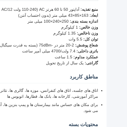
منبع تغذیه:
آداپتور 50 تا 60 هرتز AC (110-240 ولت AC/12 ولت DC)
ابعاد:
163×85×43 میلی متر (بدون احتساب آنتن)
اندازه بسته بندی:
250×240×100 میلی متر
وزن خالص:
1 کیلوگرم
وزن ناخالص:
1.35 کیلوگرم
توان کل:
5.5 وات
شعاع پوشش:
2-20 متر در -75dBm (بسته به قدرت سیگنال محلی)
باتری داخلی:
7.4 ولت/4700 میلی آمپر ساعت
عملکرد مداوم:
1.5 ساعت
گارانتی:
یک سال از تاریخ تحویل
مناطق کاربرد
اتاق های جلسه، اتاق های کنفرانس، موزه ها، گالری ها، تئات
مراکز آموزشی، کارخانه ها، بانک ها، قطارها، اتوبوس ها
برای مکان های حساس مانند بیمارستان ها و پمپ بنزین ها، آ
می شود.
محتویات بسته