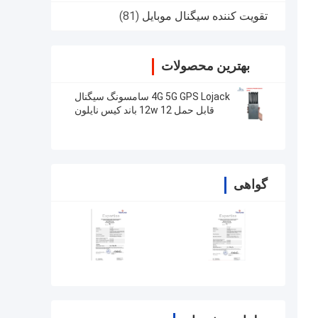
تقویت کننده سیگنال موبایل
(81)
بهترین محصولات
4G 5G GPS Lojack سامسونگ سیگنال
قابل حمل 12w 12 باند کیس نایلون
30m شعاع
گواهی