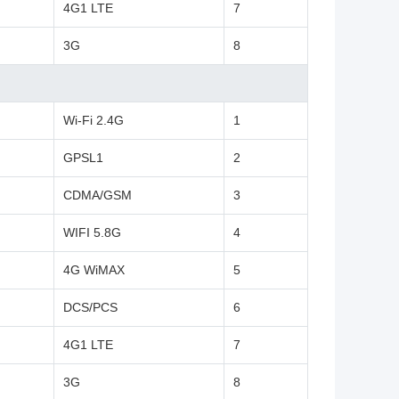
4G1 LTE
7
3G
8
Wi-Fi 2.4G
1
GPSL1
2
CDMA/GSM
3
WIFI 5.8G
4
4G WiMAX
5
DCS/PCS
6
4G1 LTE
7
3G
8