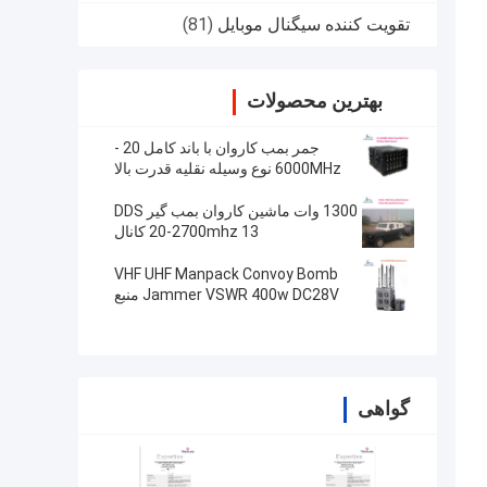
تقویت کننده سیگنال موبایل
(81)
بهترین محصولات
جمر بمب کاروان با باند کامل 20 -
6000MHz نوع وسیله نقلیه قدرت بالا
720w
1300 وات ماشین کاروان بمب گیر DDS
20-2700mhz 13 کانال
VHF UHF Manpack Convoy Bomb
Jammer VSWR 400w DC28V منبع
سیگنال DDS
گواهی