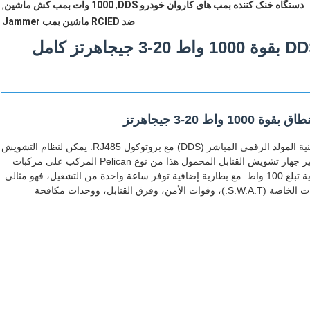
دستگاه خنک کننده بمب های کاروان خودرو DDS
,
1000 وات بمب کش ماشین
,
ضد RCIED ماشین بمب Jammer
جهاز تشويش قنابل قافلة مركبات DDS بقوة 1000 واط 20-3 جيجاهرتز كامل
يشتمل جهاز تشويش القنابل هذا من نوع IED RCIED على تقنية المولد الرقمي المباشر (DDS) مع بروتوكول RJ485. يمكن لنظام التشويش
DDS تعطيل إشارات النطاق العريض 20-3000 ميجاهرتز. يتميز جهاز تشويش القنابل المحمول هذا من نوع Pelican المركب على مركبات
SA-vip10-DDS بـ 10 نطاقات، كل منها بقدرة خرج إشارة قوية تبلغ 100 واط. مع بطارية إضافية توفر ساعة واحدة من التشغيل، فهو مثالي
لفرق إبطال مفعول القنابل، وحماية الشخصيات الهامة، والقوات الخاصة (S.W.A.T.)، وقوات الأمن، وفرق القنابل، ووحدات مكافحة