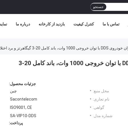
جستجو
تماس با ما
کنترل کیفیت
بازدید از کارخانه
درباره ما
نمای
-3 گیگاهرتز و برد اختلال 1 کیلومتر
دستگاه اختلال‌گر بمب کاروان خودروی DDS با توان خروجی 1000 وات، باند کامل 20-3
جزئیات محصول:
محل منبع:
چین
نام تجاری:
Sacontelecom
گواهی:
ISO9001, CE
شماره مدل:
SA-VIP10-DDS
پرداخت: