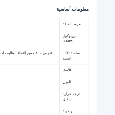
معلومات أساسية
مزود الطاقة
بروتوكول
RJ485
شاشة LED
رئيسية
الأبعاد
الوزن
درجة حرارة
التشغيل
الرطوبة