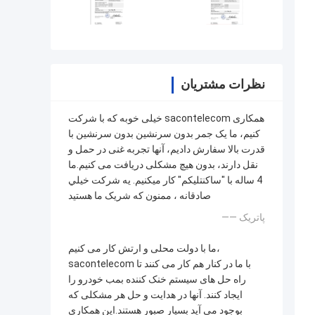
نظرات مشتریان
خیلی خوبه که با شرکت sacontelecom همکاری
کنیم، ما یک جمر بدون سرنشین بدون سرنشین با
قدرت بالا سفارش دادیم، آنها تجربه غنی در حمل و
نقل دارند، بدون هیچ مشکلی دریافت می کنیم.ما
4 ساله با "ساکنتليکم" کار ميکنيم. يه شرکت خيلي
صادقانه ، ممنون که شريک ما هستيد
—— پاتريک
ما با دولت محلی و ارتش کار می کنیم،
sacontelecom با ما در کنار هم کار می کنند تا
راه حل های سیستم خنک کننده بمب خودرو را
ایجاد کنند. آنها در هدایت و حل هر مشکلی که
بوجود می آید بسیار صبور هستند.اين همکاري