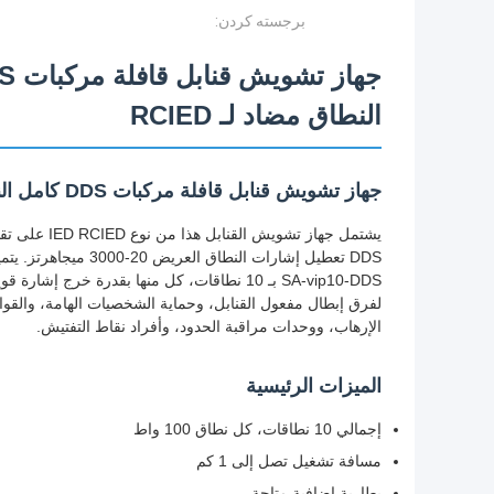
برجسته کردن:
النطاق مضاد لـ RCIED
جهاز تشويش قنابل قافلة مركبات DDS كامل النطاق بقوة 1000 واط 20-3 جيجاهرتز
الإرهاب، ووحدات مراقبة الحدود، وأفراد نقاط التفتيش.
الميزات الرئيسية
إجمالي 10 نطاقات، كل نطاق 100 واط
مسافة تشغيل تصل إلى 1 كم
بطارية إضافية متاحة