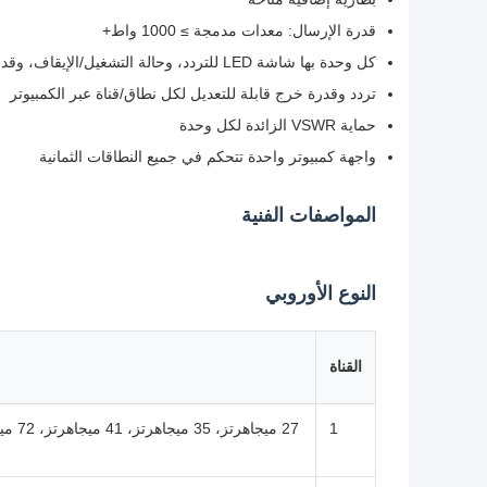
قدرة الإرسال: معدات مدمجة ≥ 1000 واط+
كل وحدة بها شاشة LED للتردد، وحالة التشغيل/الإيقاف، وقدرة الخرج
تردد وقدرة خرج قابلة للتعديل لكل نطاق/قناة عبر الكمبيوتر
حماية VSWR الزائدة لكل وحدة
واجهة كمبيوتر واحدة تتحكم في جميع النطاقات الثمانية
المواصفات الفنية
النوع الأوروبي
القناة
1
27 ميجا