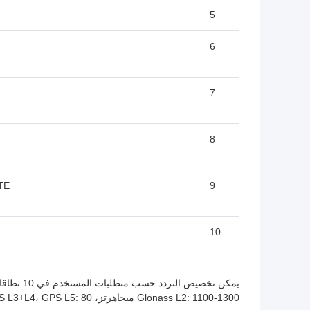
5
6
7
8
LTE
9
10
Glonass L2: 1100-1300 ميجاهرتز، GPS L3+L4، GPS L5: 80 واط (يمكن أن يكون بدون فجوة من 20-2700 ميجاهرتز).