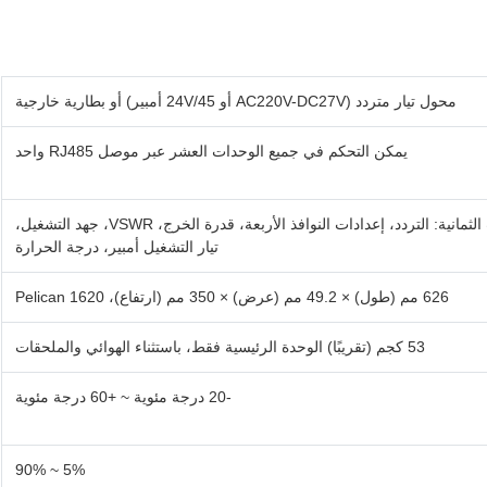
محول تيار متردد (AC220V-DC27V أو 24V/45 أمبير) أو بطارية خارجية
يمكن التحكم في جميع الوحدات العشر عبر موصل RJ485 واحد
تعرض حالة جميع النطاقات/الوحدات الثمانية: التردد، إعدادات النوافذ الأربعة، قدرة الخرج، VSWR، جهد التشغيل،
تيار التشغيل أمبير، درجة الحرارة
626 مم (طول) × 49.2 مم (عرض) × 350 مم (ارتفاع)، Pelican 1620
53 كجم (تقريبًا) الوحدة الرئيسية فقط، باستثناء الهوائي والملحقات
-20 درجة مئوية ~ +60 درجة مئوية
5% ~ 90%