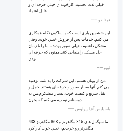
خيلي لذت بخشيه. کارخونه ي خيلي حرفه اي و
قابل اعتماد
—— فرناندو
اين ششمين باري است که با ساكون تكلم همکاري
مي كنيم. خدمات پس از فروش خيلي خوبه. وقتي
مشكل داشتيم، خيلي صبور بودند تا ما را تا زمان
حل مشكل راهنمايي كنند.ممنون که حرفه اي
بودي.
—— لوپو
من از یونان هستم، این شرکت را به شما توصیه
می کنم. آنها بسیار صبور و حرفه ای هستند. حمل و
نقل سریع و کیفیت خوب. بسیار متشکرم.من به
دوستانم توصیه مي کنم که بخرن.
—— باسیلیس آنژلوپولوس
ما سيگنال هاي 315 مگاهرتز و 868 مگاهرتز 433
مگاهرتز رو خريديم، خيلي خوب کار کرد.