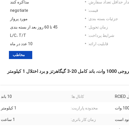
ار حداقل تعداد سفارش:
مذاکره کنند
قیمت:
negotiate
جزئیات بسته بندی:
مورد پرواز
زمان تحویل:
45 تا 60 روز بعد از بسته بندی
شرایط پرداخت:
L/C، T/T
قابلیت ارائه:
10 عدد در ماه
مخاطب
RC
کانال ها:
10 باند
1 وات
محدوده پارازیت:
1 کیلومتر
ود است
زمان کار باتری:
1 ساعت