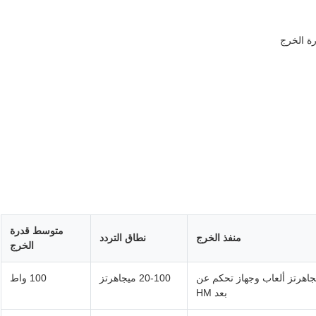
متوسط ​​قدرة
منفذ الخرج
نطاق التردد
الخرج
هرتز، 35 ميجاهرتز، 41 ميجاهرتز، 72 ميجاهرتز ألعاب وجهاز تحكم عن
20-100 ميجاهرتز
100 واط
بعد HM