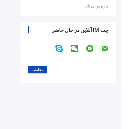
—— کارلوس هرناندز
چت IM آنلاین در حال حاضر