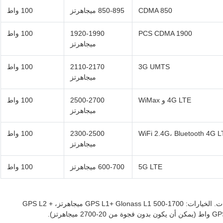
CDMA 850
850-895 ميجاهرتز
100 واط
PCS CDMA 1900
1920-1990
100 واط
ميجاهرتز
3G UMTS
2110-2170
100 واط
ميجاهرتز
4G LTE و WiMax
2500-2700
100 واط
ميجاهرتز
WiFi 2.4G، Bluetooth 4G 
2300-2500
100 واط
ميجاهرتز
5G LTE
600-700 ميجاهرتز
100 واط
يمكن تخصيص التردد حسب متطلبات المستخدم في 10 نطاقات. الخيارات: GPS L1+ Glonass L1 500-1700 ميجاهرتز، GPS L2 +