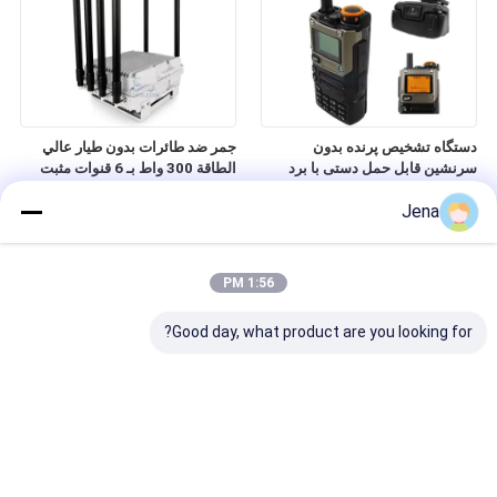
دستگاه تشخیص پرنده بدون
جمر ضد طائرات بدون طيار عالي
سرنشین قابل حمل دستی با برد
الطاقة 300 واط بـ 6 قنوات مثبت
تشخیص ۶۰۰-۸۰۰ متر، باند فرکانسی
على مركبة للاستخدام في السيارة
Jena
۷۰۰ مگاهرتز تا ۶ گیگاهرتز و زاویه
کاری ۳۶۰ درجه
1:56 PM
Good day, what product are you looking for?
جمر پهپاد FPV قابل حمل دستی با
دتکتور بدون سرنشین قابل حمل
برد 1.5 کیلومتر و توان بالا 50 وات
300-6200MHz FPV با محدوده
برای مسدود کردن سیگنال ضد پهپاد
شناسایی 1-2Km