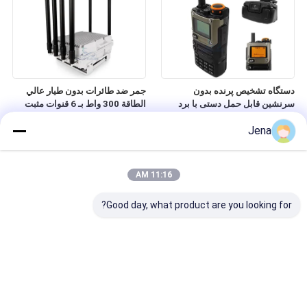
دستگاه تشخیص پرنده بدون
جمر ضد طائرات بدون طيار عالي
سرنشین قابل حمل دستی با برد
الطاقة 300 واط بـ 6 قنوات مثبت
تشخیص ۶۰۰-۸۰۰ متر، باند فرکانسی
على مركبة للاستخدام في السيارة
Jena
۷۰۰ مگاهرتز تا ۶ گیگاهرتز و زاویه
کاری ۳۶۰ درجه
11:16 AM
Good day, what product are you looking for?
جمر پهپاد FPV قابل حمل دستی با
دتکتور بدون سرنشین قابل حمل
برد 1.5 کیلومتر و توان بالا 50 وات
300-6200MHz FPV با محدوده
برای مسدود کردن سیگنال ضد پهپاد
شناسایی 1-2Km