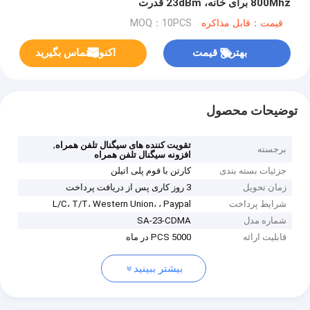
800Mhz برای خانه، 23dBm قدرت
قیمت：قابل مذاکره
MOQ：10PCS
بهترین قیمت
اکنون تماس بگیرید
توضیحات محصول
,
تقویت کننده های سیگنال تلفن همراه
برجسته
افزونه سیگنال تلفن همراه
جزئیات بسته بندی
کارتن با فوم پلی اتیلن
زمان تحویل
3 روز کاری پس از دریافت پرداخت
شرایط پرداخت
L/C، T/T، Western Union، ، Paypal
شماره مدل
SA-23-CDMA
قابلیت ارائه
5000 PCS در ماه
بیشتر ببینید