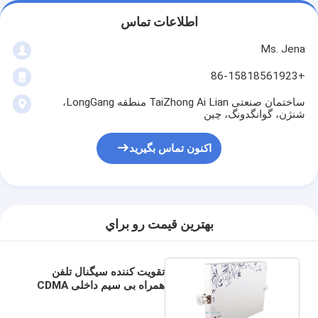
اطلاعات تماس
Ms. Jena
+86-15818561923
ساختمان صنعتی TaiZhong Ai Lian منطقه LongGang،
شنژن، گوانگدونگ، چین
اکنون تماس بگیرید
بهترين قيمت رو براي
تقویت کننده سیگنال تلفن
همراه بی سیم داخلی CDMA
800Mhz برای خانه، 23dBm
قدرت