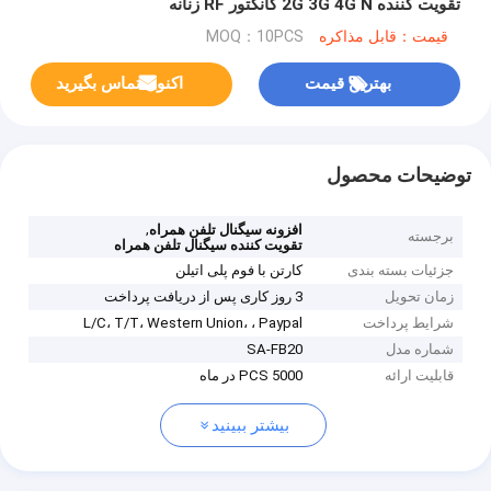
تقویت کننده 2G 3G 4G N کانکتور RF زنانه
قیمت：قابل مذاکره
MOQ：10PCS
بهترین قیمت
اکنون تماس بگیرید
توضیحات محصول
,
افزونه سیگنال تلفن همراه
برجسته
تقویت کننده سیگنال تلفن همراه
جزئیات بسته بندی
کارتن با فوم پلی اتیلن
زمان تحویل
3 روز کاری پس از دریافت پرداخت
شرایط پرداخت
L/C، T/T، Western Union، ، Paypal
شماره مدل
SA-FB20
قابلیت ارائه
5000 PCS در ماه
بیشتر ببینید