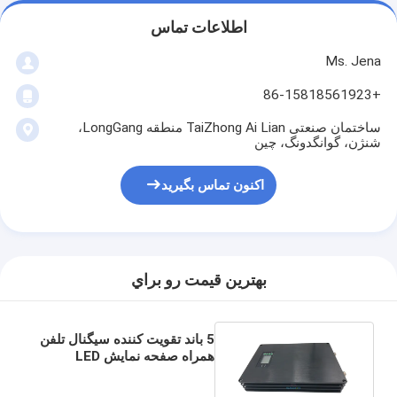
اطلاعات تماس
Ms. Jena
+86-15818561923
ساختمان صنعتی TaiZhong Ai Lian منطقه LongGang،
شنژن، گوانگدونگ، چین
اکنون تماس بگیرید
بهترين قيمت رو براي
5 باند تقویت کننده سیگنال تلفن
همراه صفحه نمایش LED
تقویت کننده 2G 3G 4G N
کانکتور RF زنانه