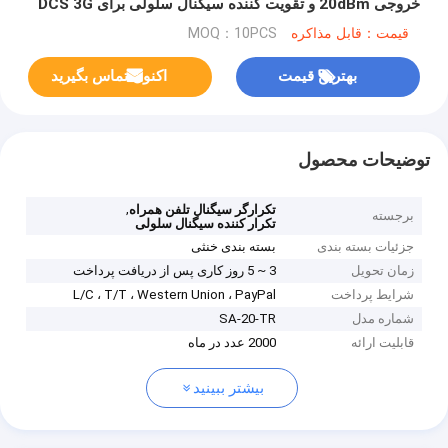
خروجی 20dBm و تقویت کننده سیگنال سلولی برای DCS 3G
4G LTE 2600Mhz
قیمت：قابل مذاکره
MOQ：10PCS
بهترین قیمت
اکنون تماس بگیرید
توضیحات محصول
,
تکرارگر سیگنال تلفن همراه
برجسته
تکرار کننده سیگنال سلولی
جزئیات بسته بندی
بسته بندی خنثی
زمان تحویل
3 ~ 5 روز کاری پس از دریافت پرداخت
شرایط پرداخت
L/C ، T/T ، Western Union ، PayPal
شماره مدل
SA-20-TR
قابلیت ارائه
2000 عدد در ماه
بیشتر ببینید