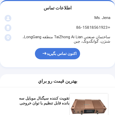
اطلاعات تماس
Ms. Jena
+86-15818561923
ساختمان صنعتی TaiZhong Ai Lian منطقه LongGang،
شنژن، گوانگدونگ، چین
اکنون تماس بگیرید
بهترين قيمت رو براي
تقویت کننده سیگنال موبایل سه
بانده قابل تنظیم با توان خروجی
20dBm و تقویت کننده سیگنال
سلولی برای DCS 3G 4G LTE