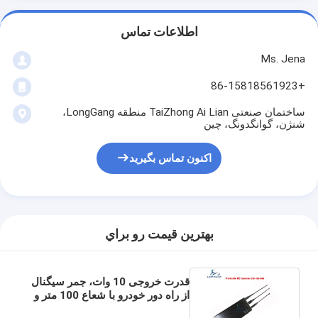
اطلاعات تماس
Ms. Jena
+86-15818561923
ساختمان صنعتی TaiZhong Ai Lian منطقه LongGang،
شنژن، گوانگدونگ، چین
اکنون تماس بگیرید
بهترين قيمت رو براي
قدرت خروجی 10 وات، جمر سیگنال
از راه دور خودرو با شعاع 100 متر و
باتری 8000 میلی آمپر