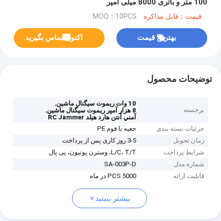
100 متر و باتری 8000 میلی آمپر
قیمت：قابل مذاکره
MOQ：10PCS
بهترین قیمت
اکنون تماس بگیرید
توضیحات محصول
,
10 وات ریموت سیگنال ماشین
برجسته
,
8 هزار آمپر ريموت سيگنال ماشين
آمني آنتن هارد هيلد RC Jammer
جزئیات بسته بندی
جعبه با فوم PE
زمان تحویل
3-5 روز کاری پس از پرداخت
شرایط پرداخت
L/C، T/T، وسترن یونیون، پی پال
شماره مدل
SA-003P-D
قابلیت ارائه
5000 PCS در ماه
بیشتر ببینید