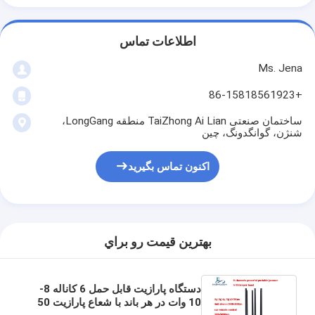
اطلاعات تماس
Ms. Jena
+86-15818561923
ساختمان صنعتی TaiZhong Ai Lian منطقه LongGang،
شنژن، گوانگدونگ، چین
اکنون تماس بگیرید
بهترين قيمت رو براي
دستگاه پارازیت قابل حمل 6 کاناله 8-
10 وات در هر باند با شعاع پارازیت 50