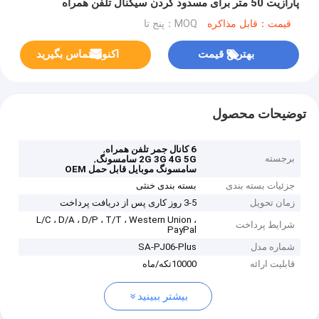
پارازیت 50 متر برای مسدود کردن سیگنال تلفن همراه
قیمت：قابل مذاکره
MOQ：پنج تا
بهترین قیمت
اکنون تماس بگیرید
توضیحات محصول
,
6 کانال جمر تلفن همراه
برجسته
,
2G 3G 4G 5G سامسونگ
سامسونگ موبایل قابل حمل OEM
جزئیات بسته بندی
بسته بندی خنثی
زمان تحویل
3-5 روز کاری پس از دریافت پرداخت
L/C ، D/A ، D/P ، T/T ، Western Union ،
شرایط پرداخت
PayPal
شماره مدل
SA-PJ06-Plus
قابلیت ارائه
10000تکه/ماه
بیشتر ببینید