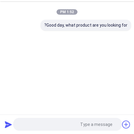
1:52 PM
Good day, what product are you looking for?
70 وات توان خروجی 12 آنتن جمر سیگنال قابل حمل مسدود
کننده 2G 3G 4G 5G WiFi GPS Lojack نوع آمریکا
مسدود کننده سیگنال تلفن همراه
2026-04-17
243 نظرات