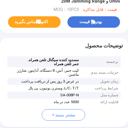
Omni و 20M Jamming Range
قیمت：قابل مذاکره
MOQ：10PCS
بهترین قیمت
اکنون تماس بگیرید
توضیحات محصول
,
مسدود کننده سیگنال تلفن همراه
برجسته
جمر تلفن همراه
کیت جمر، آنتن، 8 دستگاه، آداپتور، شارژر
جزئیات بسته بندی
ماشین
زمان تحویل
در عرض 3 روز پس از دریافت پرداخت
شرایط پرداخت
L/C، T/T، وسترن یونیون، پی پال
شماره مدل
SA-008P-N
قابلیت ارائه
5000 عدد در ماه
بیشتر ببینید